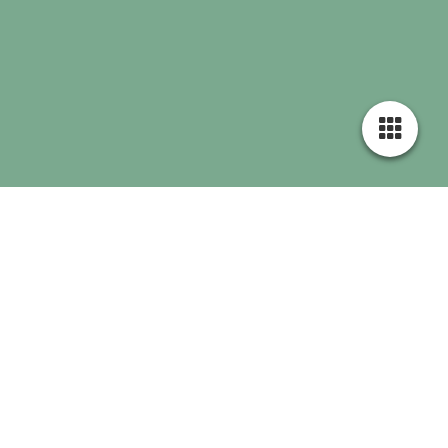
Provengo de una familia
de psiquiatras y desde
pequeña junto a mi
hermana y mis primos
corríamos por los
pasillos de la clínica
familiar sin saber que
sería mi pasión y mi
futuro.
Los años pasaron y con